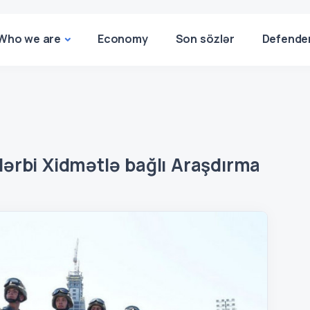
Who we are
Economy
Son sözlər
Defende
ərbi Xidmətlə bağlı Araşdırma