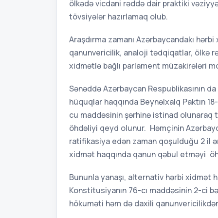
ölkədə vicdani rəddə dair praktiki vəziyy
tövsiyələr hazırlamaq olub.
Araşdırma zamanı Azərbaycandakı hərbi xi
qanunvericilik, analoji tədqiqatlar, ölkə
xidmətlə bağlı parlament müzakirələri mo
Sənəddə Azərbaycan Respublikasının da im
hüquqlar haqqında Beynəlxalq Paktın 18-
cu maddəsinin şərhinə istinad olunaraq t
öhdəliyi qeyd olunur. Həmçinin Azərbay
ratifikasiya edən zaman qoşulduğu 2 il ə
xidmət haqqında qanun qəbul etməyi öh
Bununla yanaşı, alternativ hərbi xidmə
Konstitusiyanın 76-cı maddəsinin 2-ci bə
hökuməti həm də daxili qanunvericilikdən 