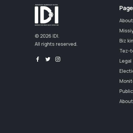
Page
About
Missi
© 2026 IDI.
Biz ki
All rights reserved.
Tez-te
Legal
Elect
Monit
Publi
About