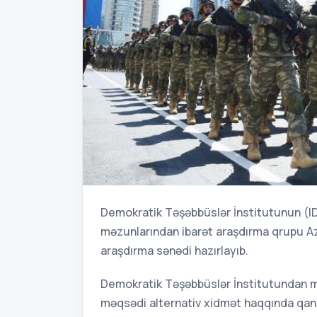
Demokratik Təşəbbüslər İnstitutunun (ID
məzunlarından ibarət araşdırma qrupu Az
araşdırma sənədi hazırlayıb.
Demokratik Təşəbbüslər İnstitutundan ma
məqsədi alternativ xidmət haqqında qan