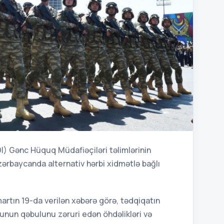
I) Gənc Hüquq Müdafiəçiləri təlimlərinin
ərbaycanda alternativ hərbi xidmətlə bağlı
rtın 19-da verilən xəbərə görə, tədqiqatın
unun qəbulunu zəruri edən öhdəlikləri və