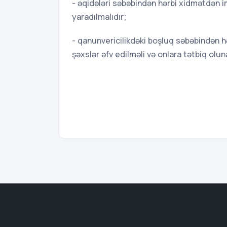
- əqidələri səbəbindən hərbi xidmətdən i
yaradılmalıdır;
- qanunvericilikdəki boşluq səbəbindən h
şəxslər əfv edilməli və onlara tətbiq olun