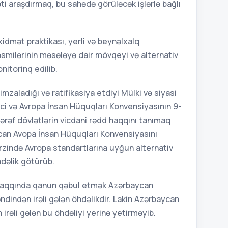
əti araşdırmaq, bu sahədə görüləcək işlərlə bağlı
dmət praktikası, yerli və beynəlxalq
 rəsmilərinin məsələyə dair mövqeyi və alternativ
nitorinq edilib.
zaladığı və ratifikasiya etdiyi Mülki və siyasi
ci və Avropa İnsan Hüquqları Konvensiyasının 9-
ərəf dövlətlərin vicdani rədd haqqını tanımaq
can Avopa İnsan Hüquqları Konvensiyasını
rzində Avropa standartlarına uyğun alternativ
dəlik götürüb.
t haqqında qanun qəbul etmək Azərbaycan
ndindən irəli gələn öhdəlikdir. Lakin Azərbaycan
irəli gələn bu öhdəliyi yerinə yetirməyib.