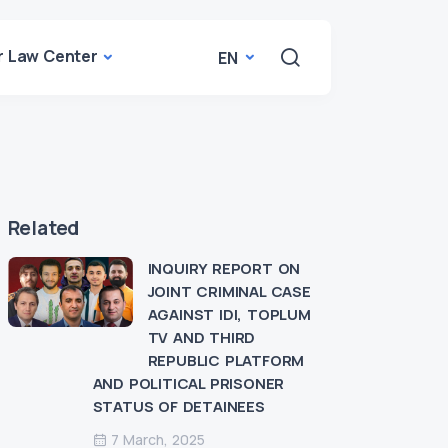
r Law Center
EN
Related
INQUIRY REPORT ON
JOINT CRIMINAL CASE
AGAINST IDI, TOPLUM
TV AND THIRD
REPUBLIC PLATFORM
AND POLITICAL PRISONER
STATUS OF DETAINEES
7 March, 2025