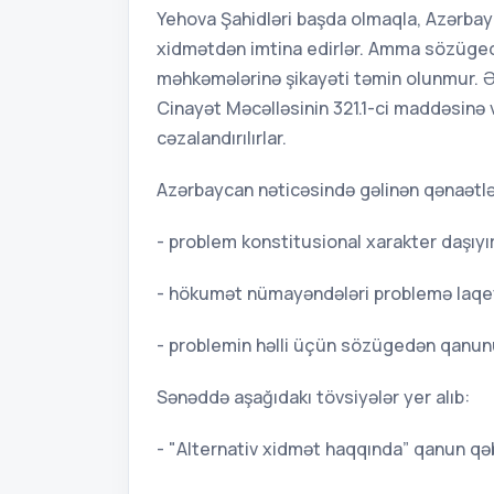
Yehova Şahidləri başda olmaqla, Azərbayc
xidmətdən imtina edirlər. Amma sözüge
məhkəmələrinə şikayəti təmin olunmur. Ə
Cinayət Məcəlləsinin 321.1-ci maddəsinə 
cəzalandırılırlar.
Azərbaycan nəticəsində gəlinən qənaətlər
- problem konstitusional xarakter daşıyır
- hökumət nümayəndələri problemə laqe
- problemin həlli üçün sözügedən qanunu
Sənəddə aşağıdakı tövsiyələr yer alıb:
- "Alternativ xidmət haqqında” qanun qə