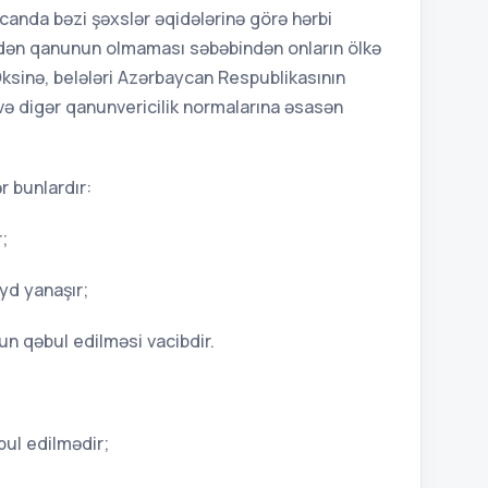
anda bəzi şəxslər əqidələrinə görə hərbi
dən qanunun olmaması səbəbindən onların ölkə
ksinə, belələri Azərbaycan Respublikasının
və digər qanunvericilik normalarına əsasən
 bunlardır:
;
yd yanaşır;
n qəbul edilməsi vacibdir.
bul edilmədir;