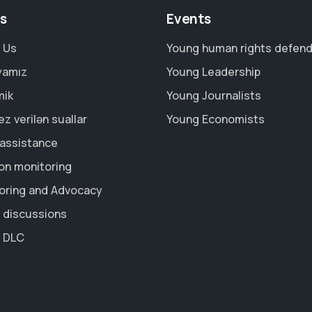
s
Events
 Us
Young human rights defen
yamız
Young Leadership
mik
Young Journalists
z verilən suallar
Young Economists
 assistance
ion monitoring
oring and Advocacy
c discussions
 DLC