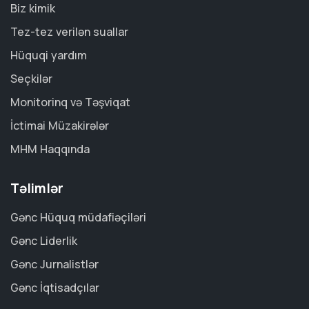
Biz kimik
Tez-tez verilən suallar
Hüquqi yardım
Seçkilər
Monitorinq və Təşviqat
İctimai Müzakirələr
MHM Haqqında
Təlimlər
Gənc Hüquq müdafiəçiləri
Gənc Liderlik
Gənc Jurnalistlər
Gənc İqtisadçılar