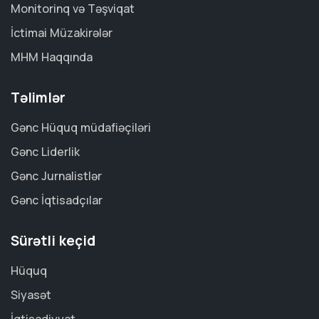
Monitorinq və Təşviqat
İctimai Müzakirələr
MHM Haqqında
Təlimlər
Gənc Hüquq müdafiəçiləri
Gənc Liderlik
Gənc Jurnalistlər
Gənc İqtisadçılar
Sürətli keçid
Hüquq
Siyasət